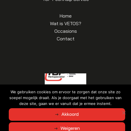
Home
Wat is VETOS?
Occasions
Contact
We gebruiken cookies om ervoor te zorgen dat onze site zo
soepel mogelijk draait. Als je doorgaat met het gebruiken van
deze site, gaan we er vanuit dat je ermee instemt.
© Copyright 2026
Autobedrijf Bouman
|
Algemene voorwaarden
|
Akkoord
Disclaimer | Privacyverklaring
Ontwerp en realisatie door
Weigeren